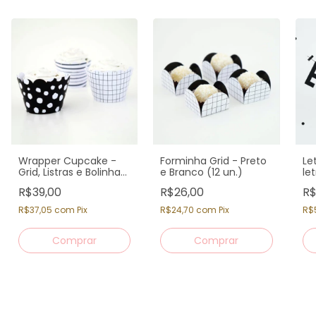
Wrapper Cupcake -
Forminha Grid - Preto
Le
Grid, Listras e Bolinhas
e Branco (12 un.)
le
- P&B (12un)
R$39,00
R$26,00
R$
R$37,05
com
Pix
R$24,70
com
Pix
R$
Comprar