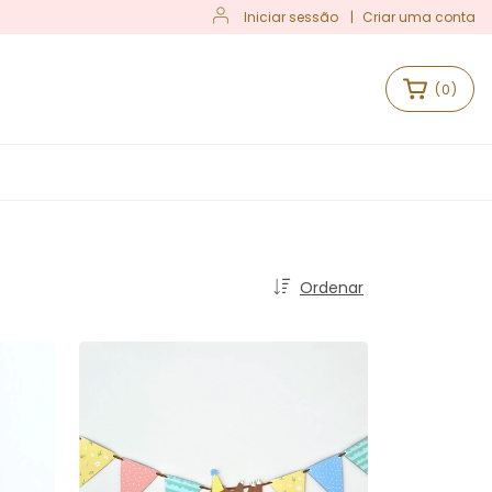
Iniciar sessão
|
Criar uma conta
(
0
)
S
Ordenar