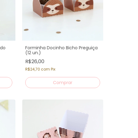
ndo
Forminha Docinho Bicho Preguiça
(12 un.)
R$26,00
R$24,70
com
Pix