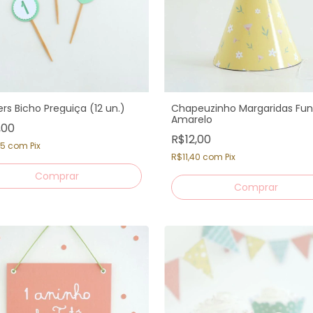
rs Bicho Preguiça (12 un.)
Chapeuzinho Margaridas Fu
Amarelo
,00
R$12,00
05
com
Pix
R$11,40
com
Pix