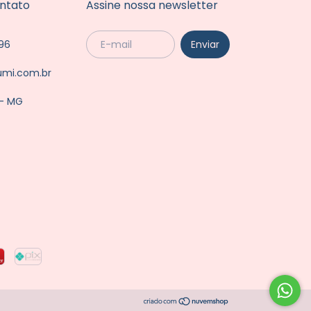
ntato
Assine nossa newsletter
96
umi.com.br
 - MG