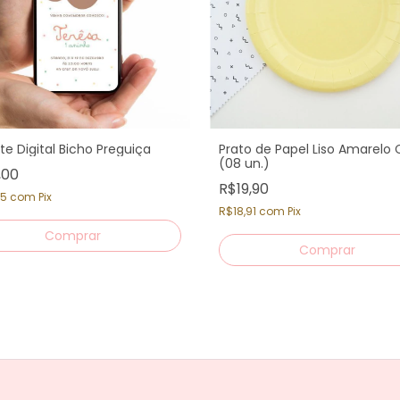
te Digital Bicho Preguiça
Prato de Papel Liso Amarelo 
(08 un.)
,00
R$19,90
05
com
Pix
R$18,91
com
Pix