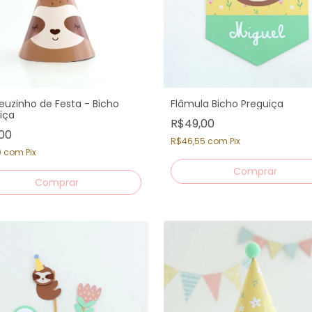
uzinho de Festa - Bicho
Flâmula Bicho Preguiça
iça
R$49,00
,00
R$46,55
com
Pix
0
com
Pix
Comprar