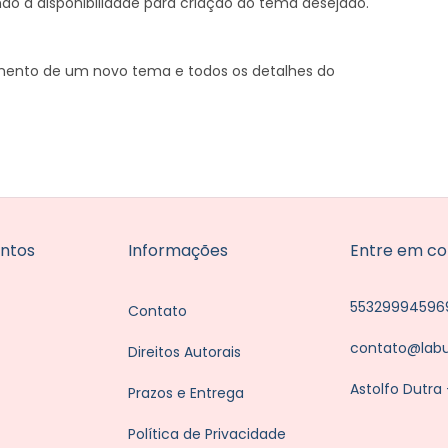
do a disponibilidade para criação do tema desejado.
mento de um novo tema e todos os detalhes do
ntos
Informações
Entre em co
55329994596
Contato
contato@lab
Direitos Autorais
Astolfo Dutra
Prazos e Entrega
Política de Privacidade