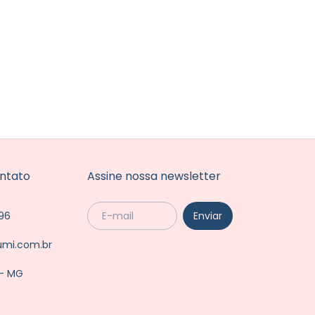
ntato
Assine nossa newsletter
96
umi.com.br
 - MG