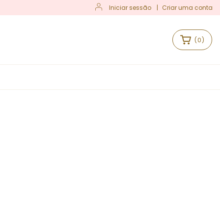
Iniciar sessão
|
Criar uma conta
(
0
)
S