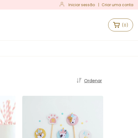
Iniciar sessão
|
Criar uma conta
(
0
)
S
Ordenar