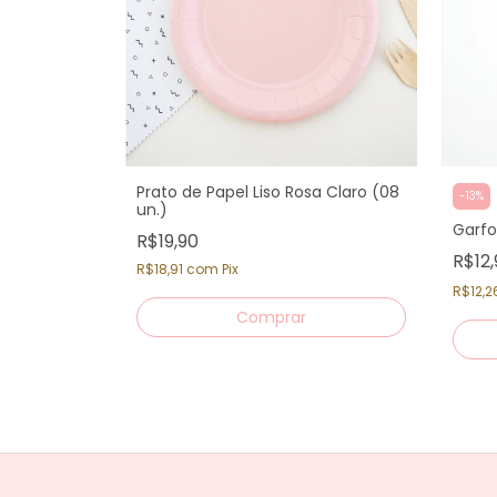
Prato de Papel Liso Rosa Claro (08
-
13
%
un.)
Garfo
R$19,90
R$12
R$18,91
com
Pix
R$12,