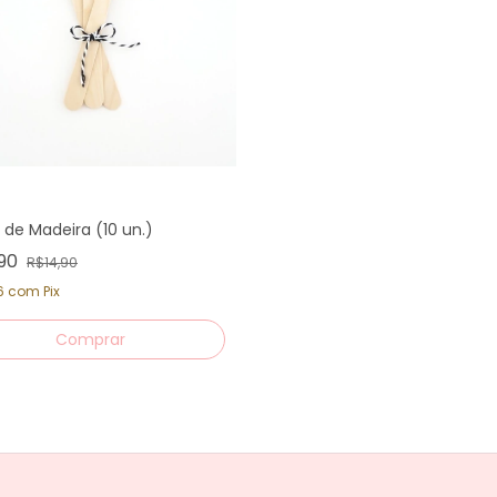
 de Madeira (10 un.)
,90
R$14,90
26
com
Pix