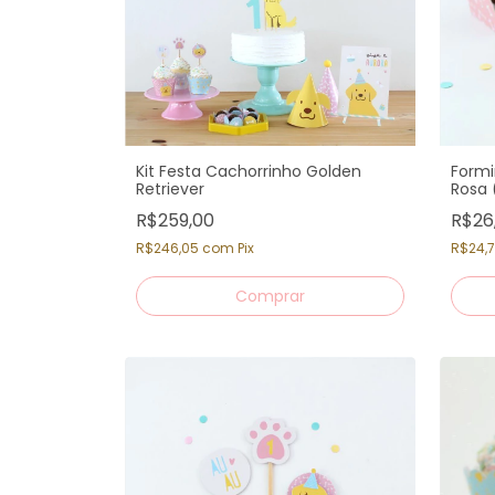
Kit Festa Cachorrinho Golden
Formi
Retriever
Rosa 
R$259,00
R$26
R$246,05
com
Pix
R$24,