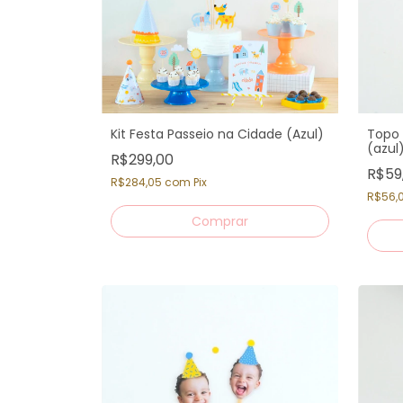
Kit Festa Passeio na Cidade (Azul)
Topo 
(azul
R$299,00
R$59
R$284,05
com
Pix
R$56,