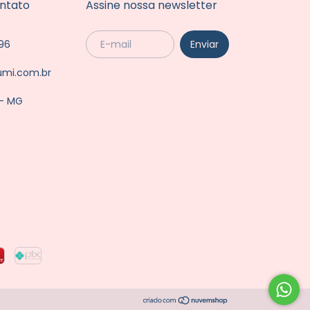
ntato
Assine nossa newsletter
96
umi.com.br
 - MG