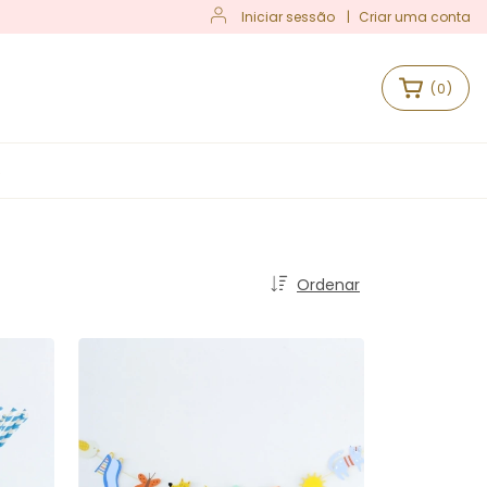
Iniciar sessão
|
Criar uma conta
(
0
)
S
Ordenar