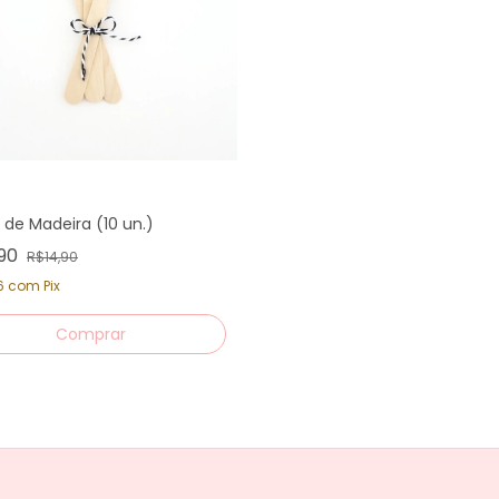
 de Madeira (10 un.)
,90
R$14,90
26
com
Pix