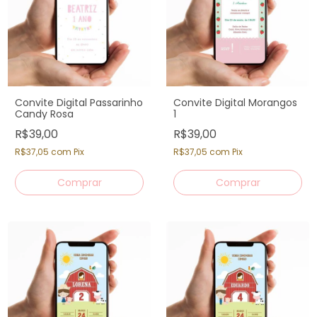
Convite Digital Passarinho
Convite Digital Morangos
Candy Rosa
1
R$39,00
R$39,00
R$37,05
com
Pix
R$37,05
com
Pix