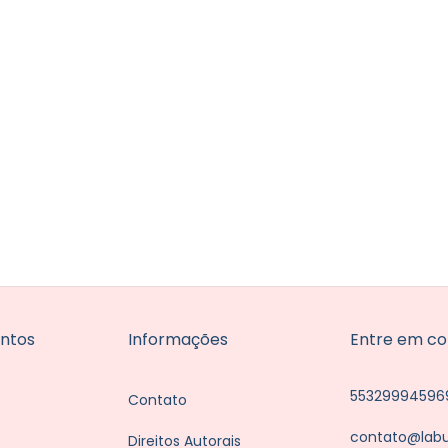
ntos
Informações
Entre em co
55329994596
Contato
contato@lab
Direitos Autorais