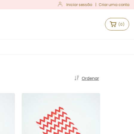
Iniciar sessão
|
Criar uma conta
(
0
)
S
Ordenar