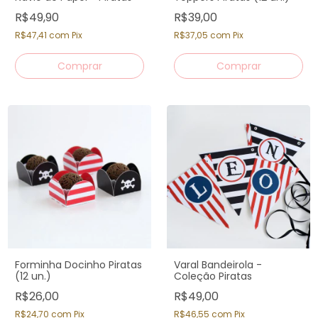
R$49,90
R$39,00
R$47,41
com
Pix
R$37,05
com
Pix
Comprar
Forminha Docinho Piratas
Varal Bandeirola -
(12 un.)
Coleção Piratas
R$26,00
R$49,00
R$24,70
com
Pix
R$46,55
com
Pix