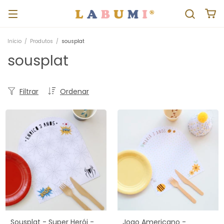
Início
/
Produtos
/
sousplat
sousplat
Filtrar
Ordenar
Sousplat - Super Herói -
Jogo Americano -