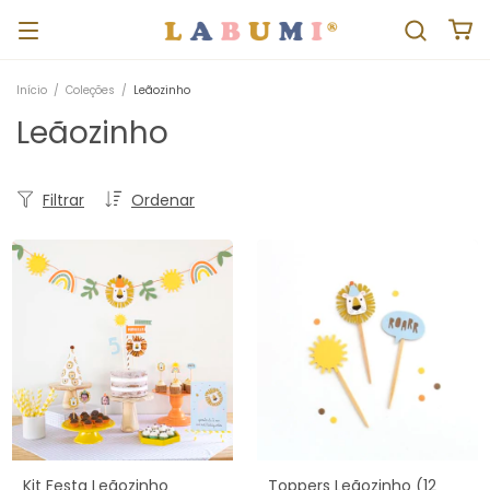
Início
/
Coleções
/
Leãozinho
Leãozinho
Filtrar
Ordenar
Kit Festa Leãozinho
Toppers Leãozinho (12