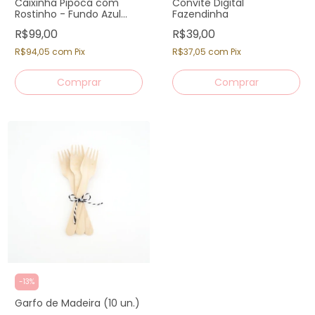
Caixinha Pipoca com
Convite Digital
Rostinho - Fundo Azul
Fazendinha
Claro (12 un)
R$99,00
R$39,00
R$94,05
com
Pix
R$37,05
com
Pix
-
13
%
Garfo de Madeira (10 un.)