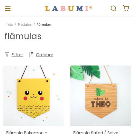
Início
/
Produtos
/
flâmulas
flâmulas
Filtrar
Ordenar
Flâmula Pokemon -
Flâmula Safari / Selva