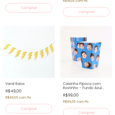
R$18,05
com
Pix
Varal Raios
Caixinha Pipoca com
Rostinho - Fundo Azul
R$49,00
Escuro (12 un)
R$99,00
R$46,55
com
Pix
R$94,05
com
Pix