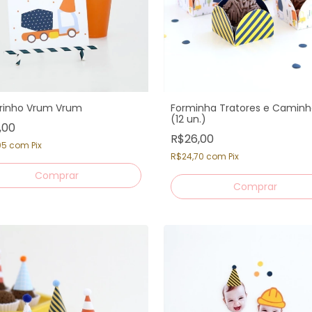
rinho Vrum Vrum
Forminha Tratores e Camin
(12 un.)
,00
R$26,00
05
com
Pix
R$24,70
com
Pix