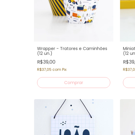
Wrapper - Tratores e Caminhões
Minia
(12 un.)
(12 u
R$39,00
R$39
R$37,05
com
Pix
R$37,