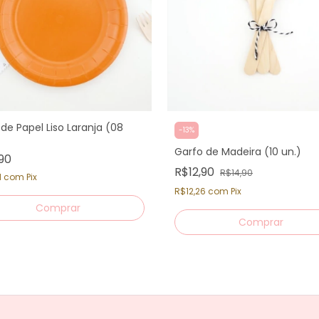
 de Papel Liso Laranja (08
-
13
%
Garfo de Madeira (10 un.)
90
R$12,90
R$14,90
1
com
Pix
R$12,26
com
Pix