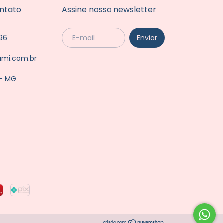
ntato
Assine nossa newsletter
96
umi.com.br
 - MG