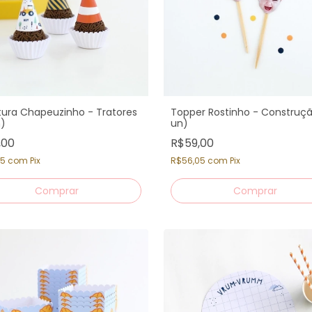
tura Chapeuzinho - Tratores
Topper Rostinho - Construçã
n)
un)
,00
R$59,00
05
com
Pix
R$56,05
com
Pix