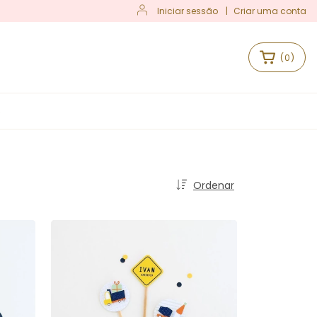
Iniciar sessão
|
Criar uma conta
(
0
)
S
Ordenar