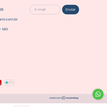
96
umi.com.br
 - MG