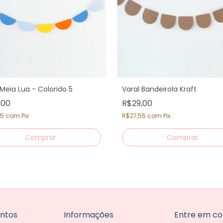
 Meia Lua - Colorido 5
Varal Bandeirola Kraft
,00
R$29,00
55
com
Pix
R$27,55
com
Pix
ntos
Informações
Entre em co