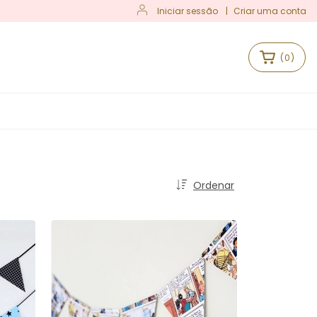
Iniciar sessão
|
Criar uma conta
(
0
)
S
Ordenar