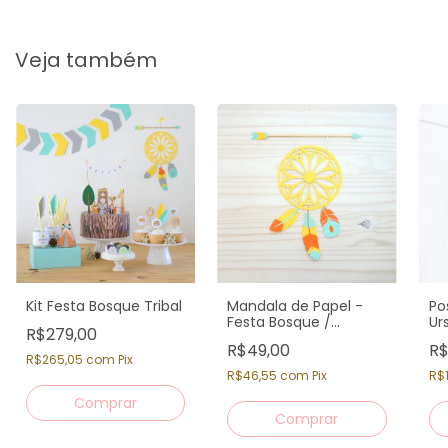
Veja também
Kit Festa Bosque Tribal
Mandala de Papel -
Po
Festa Bosque /
Ur
R$279,00
Raposinha -
R$49,00
R$
Decoração Painel
R$265,05
com
Pix
R$46,55
com
Pix
R$
Comprar