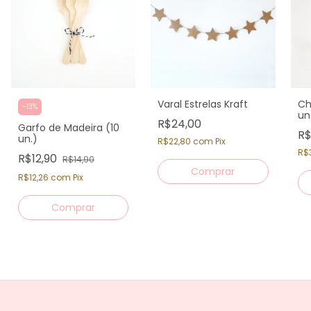
Varal Estrelas Kraft
Ch
-
13
%
un
R$24,00
Garfo de Madeira (10
R$
un.)
R$22,80
com
Pix
R$
R$12,90
R$14,90
R$12,26
com
Pix