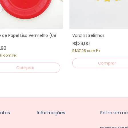
o de Papel Liso Vermelho (08
Varal Estrelinhas
R$39,00
,90
R$37,05
com
Pix
91
com
Pix
ntos
Informações
Entre em co