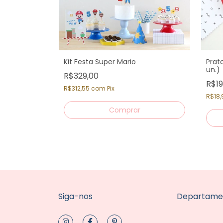
ostinho -
Kit Festa Super Mario
Prat
un)
un.)
R$329,00
R$19
R$312,55
com
Pix
R$18,
Siga-nos
Departame