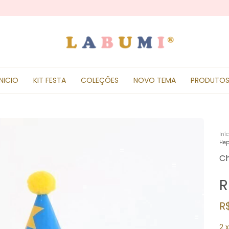
INICIO
KIT FESTA
COLEÇÕES
NOVO TEMA
PRODUTO
Iníc
He
Ch
R
R
2