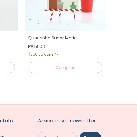
Quadrinho Super Mario
R$59,00
Topo Bolo
Mario
R$56,05
com
Pix
R$69,00
R$65,55
c
ntato
Assine nossa newsletter