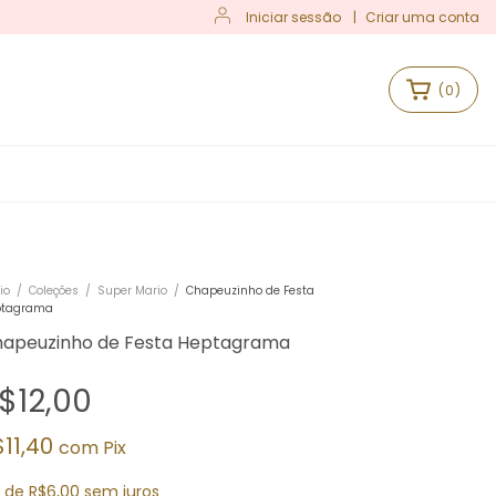
Iniciar sessão
|
Criar uma conta
(
0
)
S
io
/
Coleções
/
Super Mario
/
Chapeuzinho de Festa
ptagrama
apeuzinho de Festa Heptagrama
$12,00
$11,40
com
Pix
x
de
R$6,00
sem juros