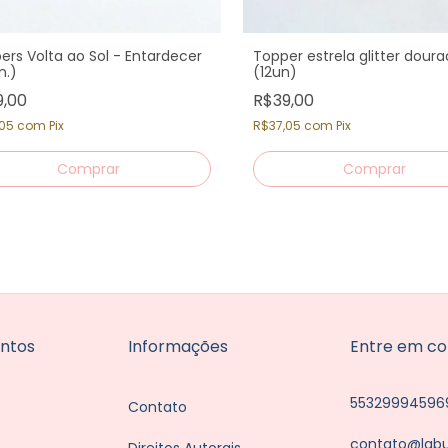
ers Volta ao Sol - Entardecer
Topper estrela glitter dour
n.)
(12un)
9,00
R$39,00
,05
com
Pix
R$37,05
com
Pix
ntos
Informações
Entre em co
55329994596
Contato
contato@lab
Direitos Autorais