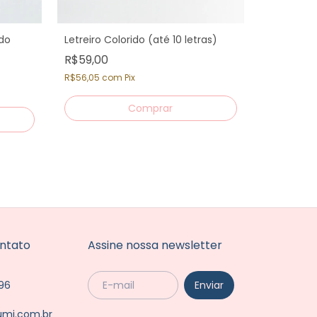
ado
Letreiro Colorido (até 10 letras)
R$59,00
Toppers S
R$56,05
com
Pix
R$29,00
R$27,55
co
ntato
Assine nossa newsletter
96
umi.com.br