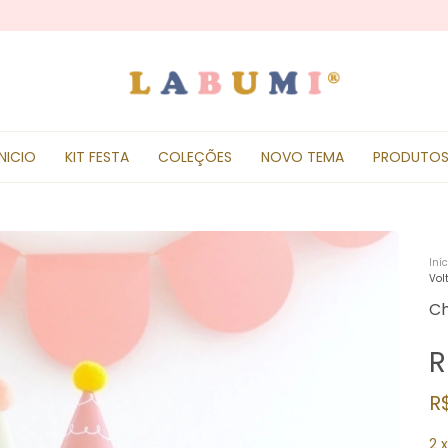
INICIO
KIT FESTA
COLEÇÕES
NOVO TEMA
PRODUTO
Iníc
Vol
Ch
R
R
2