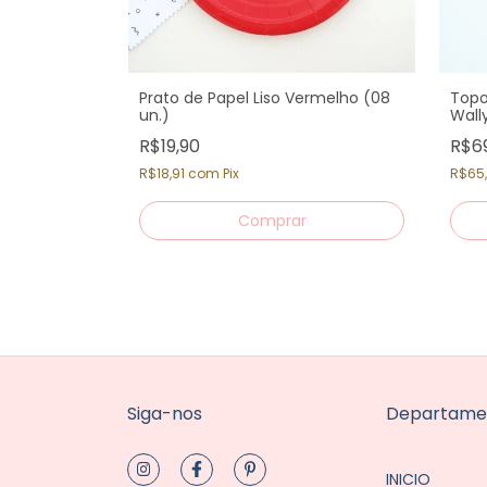
 - Wally (12
Prato de Papel Liso Vermelho (08
Topo
un.)
Wall
R$19,90
R$6
R$18,91
com
Pix
R$65
Siga-nos
Departame
INICIO