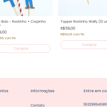
 Bolo - Rostinho + Corpinho
Topper Rostinho Wally (12 u
y
R$59,00
9,00
R$56,05
com
Pix
,55
com
Pix
ntos
Informações
Entre em co
55329994596
Contato