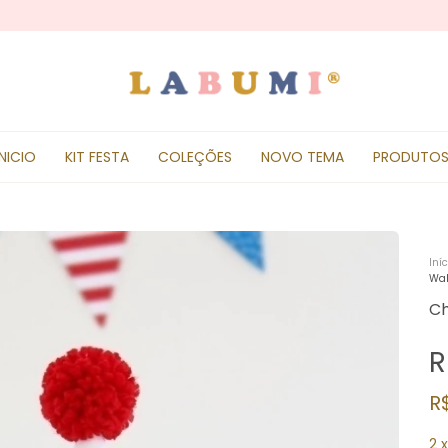
INICIO
KIT FESTA
COLEÇÕES
NOVO TEMA
PRODUTO
Iníc
Wal
Ch
R
R
2