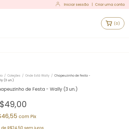
Iniciar sessão
|
Criar uma conta
(
0
)
S
io
/
Coleções
/
Onde Está Wally
/
Chapeuzinho de Festa -
ly (3 un.)
apeuzinho de Festa - Wally (3 un.)
$49,00
$46,55
com
Pix
x
de
R$24,50
sem juros