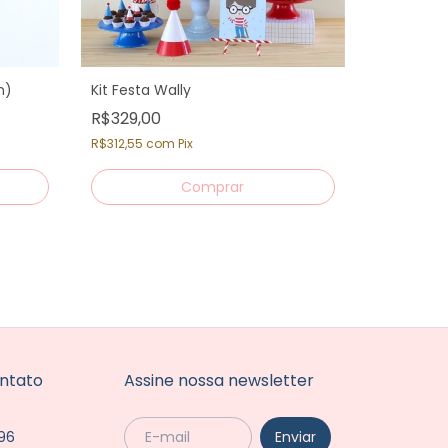
n)
Kit Festa Wally
R$329,00
-
13
%
R$312,55
com
Pix
Garfo de 
R$12,90
R
R$12,26
co
ntato
Assine nossa newsletter
96