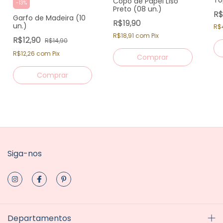
To
Copo de Papel Liso
-
13
%
Preto (08 un.)
R$
Garfo de Madeira (10
R$19,90
un.)
R$
R$18,91
com
Pix
R$12,90
R$14,90
R$12,26
com
Pix
Siga-nos
Departamentos