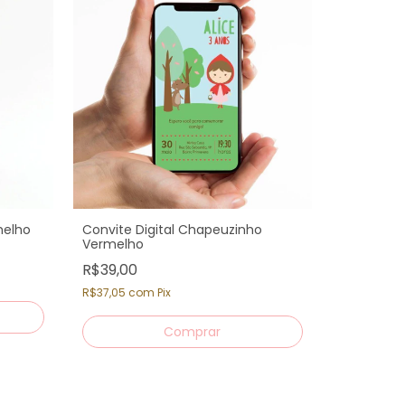
melho
Convite Digital Chapeuzinho
Vermelho
Flâmula I
R$39,00
Chapeuzi
R$37,05
com
Pix
R$49,00
R$46,55
c