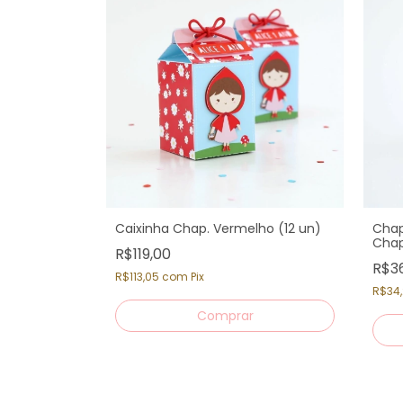
leção
Caixinha Chap. Vermelho (12 un)
Chap
o
Chap
R$119,00
R$3
R$113,05
com
Pix
R$34