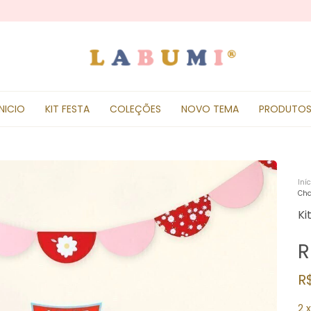
INICIO
KIT FESTA
COLEÇÕES
NOVO TEMA
PRODUTO
Iníc
Cha
Ki
R
R
2