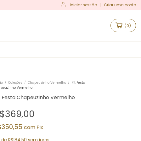
Iniciar sessão
|
Criar uma conta
(
0
)
S
io
/
Coleções
/
Chapeuzinho Vermelho
/
Kit Festa
peuzinho Vermelho
t Festa Chapeuzinho Vermelho
$369,00
$350,55
com
Pix
x
de
R$184,50
sem juros