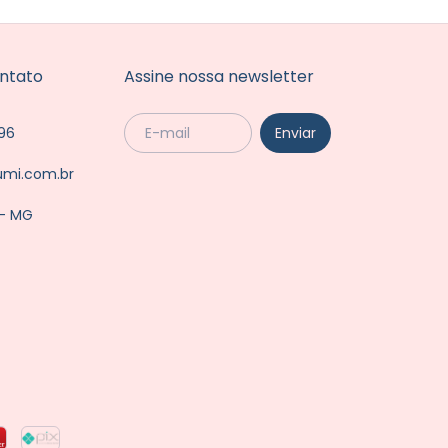
ntato
Assine nossa newsletter
96
umi.com.br
 - MG