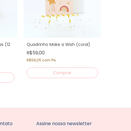
s (12
Quadrinho Make a Wish (coral)
R$59,00
Topo Bolo
R$56,05
com
Pix
R$59,00
R$56,05
c
ntato
Assine nossa newsletter