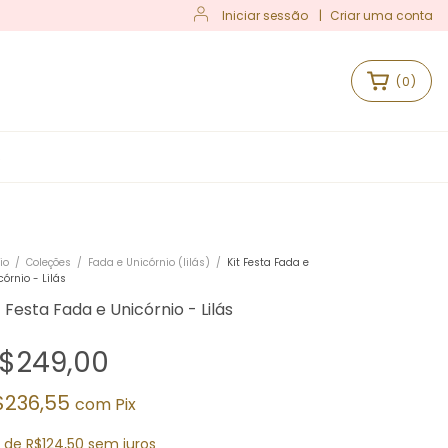
Iniciar sessão
|
Criar uma conta
(
0
)
S
io
/
Coleções
/
Fada e Unicórnio (lilás)
/
Kit Festa Fada e
córnio - Lilás
t Festa Fada e Unicórnio - Lilás
$249,00
$236,55
com
Pix
x
de
R$124,50
sem juros