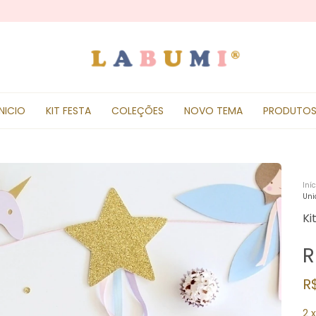
INICIO
KIT FESTA
COLEÇÕES
NOVO TEMA
PRODUTO
Iníc
Uni
Ki
R
R
2