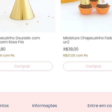
euzinho Dourado com
Miniatura Chapeuzinho Fada
om Rosa Frio
un)
,90
R$39,00
91
com
Pix
R$37,05
com
Pix
ntos
Informações
Entre em co