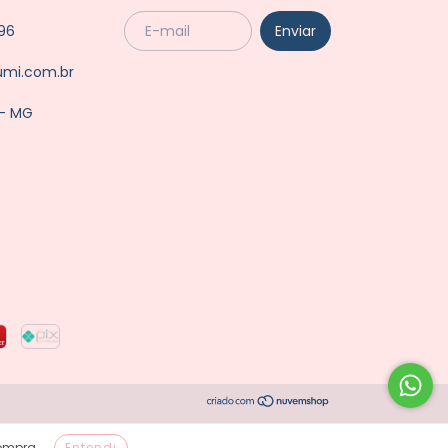
96
umi.com.br
 - MG
compra.
Entendi