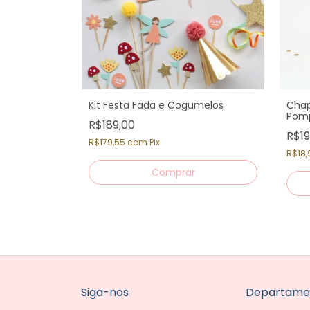
 (12 un.)
Kit Festa Fada e Cogumelos
Chap
Pomp
R$189,00
R$19
R$179,55
com
Pix
R$18,
Siga-nos
Departame