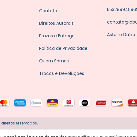
55329994596
Contato
contato@lab
Direitos Autorais
Astolfo Dutra
Prazos e Entrega
Política de Privacidade
Quem Somos
Trocas e Devoluções
direitos reservados.
site
você aceita o uso de cookies
para agilizar a sua experiência de 