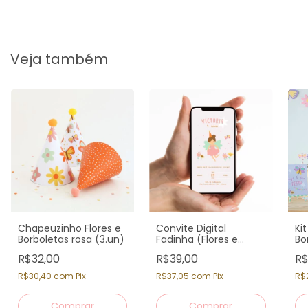
Veja também
Chapeuzinho Flores e
Convite Digital
Ki
Borboletas rosa (3.un)
Fadinha (Flores e
Bo
Borboletas) Rosa
R$32,00
R$39,00
R$
R$30,40
com
Pix
R$37,05
com
Pix
R$