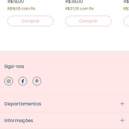
R$19,00
R$39,00
R$
R$18,05
com
Pix
R$37,05
com
Pix
R$
Siga-nos
Departamentos
Informações