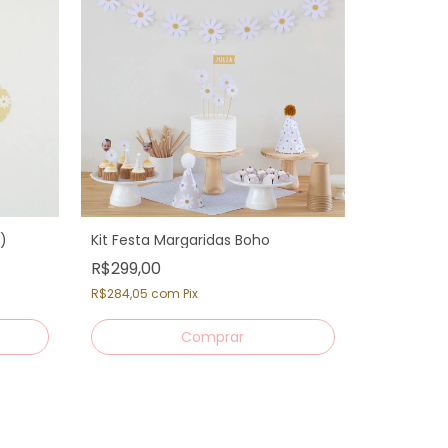
)
Kit Festa Margaridas Boho
R$299,00
Letreiro 
10 letras)
R$284,05
com
Pix
R$59,00
R$56,05
c