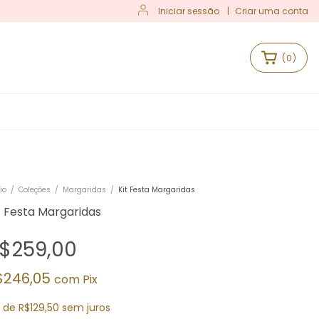
Iniciar sessão
|
Criar uma conta
(
0
)
S
io
/
Coleções
/
Margaridas
/
Kit Festa Margaridas
t Festa Margaridas
$259,00
$246,05
com
Pix
x
de
R$129,50
sem juros