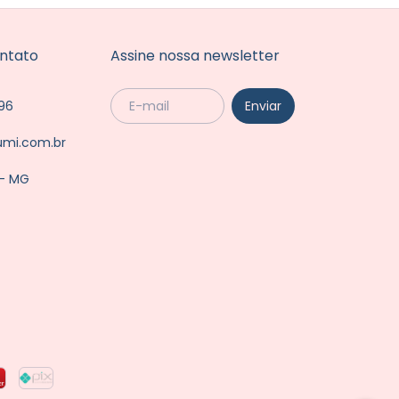
ntato
Assine nossa newsletter
96
umi.com.br
 - MG