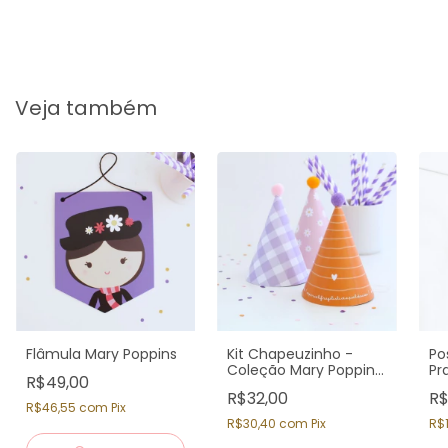
Veja também
Flâmula Mary Poppins
Kit Chapeuzinho -
Po
Coleção Mary Poppins
Pr
R$49,00
(3 un.)
Pa
R$32,00
R$
R$46,55
com
Pix
R$30,40
com
Pix
R$