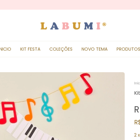
INICIO
KIT FESTA
COLEÇÕES
NOVO TEMA
PRODUTO
Iníc
Ki
R
R
2