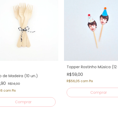
Topper Rostinho Música (12
R$59,00
o de Madeira (10 un.)
R$56,05
com
Pix
2,90
R$14,90
26
com
Pix