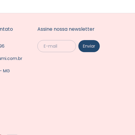
ntato
Assine nossa newsletter
96
umi.com.br
 - MG