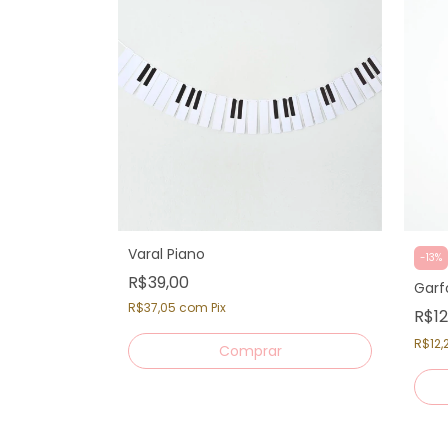
Varal Piano
-
13
%
R$39,00
Garf
R$37,05
com
Pix
R$1
R$12,