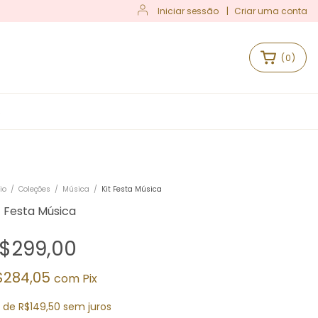
Iniciar sessão
|
Criar uma conta
(
0
)
S
io
/
Coleções
/
Música
/
Kit Festa Música
t Festa Música
$299,00
$284,05
com
Pix
x
de
R$149,50
sem juros