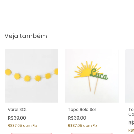
Veja também
Varal SOL
Topo Bolo Sol
To
Co
R$39,00
R$39,00
(1
R$
R$37,05
com
Pix
R$37,05
com
Pix
R$