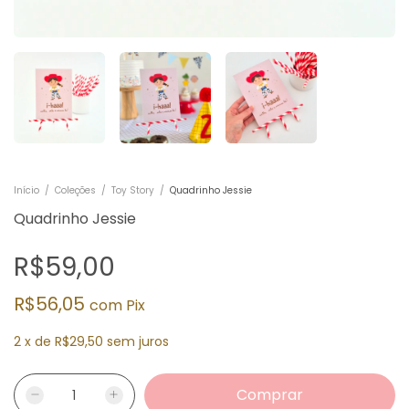
Início
/
Coleções
/
Toy Story
/
Quadrinho Jessie
Quadrinho Jessie
R$59,00
R$56,05
com
Pix
2
x
de
R$29,50
sem juros