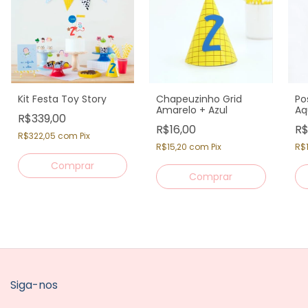
Kit Festa Toy Story
Chapeuzinho Grid
Po
Amarelo + Azul
Aq
R$339,00
R$16,00
R$
R$322,05
com
Pix
R$15,20
com
Pix
R$
Siga-nos