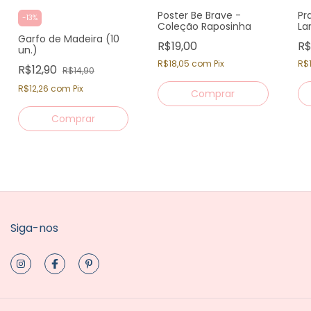
Poster Be Brave -
Pr
-
13
%
Coleção Raposinha
La
Garfo de Madeira (10
R$19,00
R$
un.)
R$18,05
com
Pix
R$1
R$12,90
R$14,90
R$12,26
com
Pix
Siga-nos