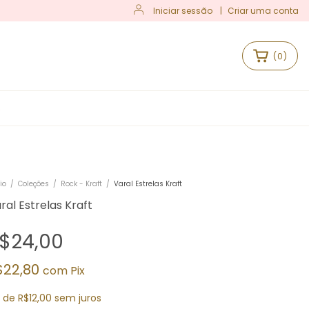
Iniciar sessão
|
Criar uma conta
(
0
)
S
io
/
Coleções
/
Rock - Kraft
/
Varal Estrelas Kraft
ral Estrelas Kraft
$24,00
$22,80
com
Pix
x
de
R$12,00
sem juros