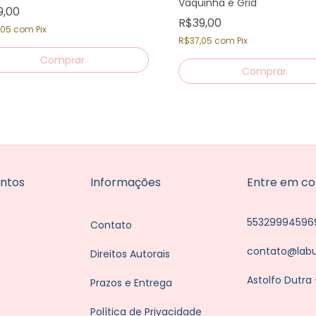
Vaquinha e Grid
9,00
R$39,00
,05
com
Pix
R$37,05
com
Pix
Comprar
ntos
Informações
Entre em co
55329994596
Contato
contato@lab
Direitos Autorais
Astolfo Dutra
Prazos e Entrega
Política de Privacidade