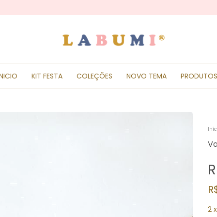
INICIO
KIT FESTA
COLEÇÕES
NOVO TEMA
PRODUTO
Iníc
Va
R
R
2