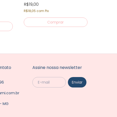
R$19,00
Poster Viv
R$18,05
com
Pix
R$19,00
R$18,05
co
ntato
Assine nossa newsletter
96
umi.com.br
 - MG