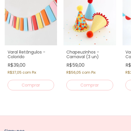
Varal Retângulos -
Chapeuzinhos -
Va
Colorido
Carnaval (3 un)
Co
R$39,00
R$59,00
R$
R$37,05
com
Pix
R$56,05
com
Pix
R$