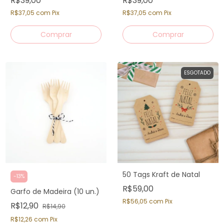
R$39,00
R$39,00
R$37,05
com
Pix
R$37,05
com
Pix
ESGOTADO
50 Tags Kraft de Natal
-
13
%
R$59,00
Garfo de Madeira (10 un.)
R$56,05
com
Pix
R$12,90
R$14,90
R$12,26
com
Pix