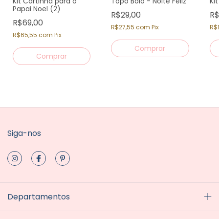
Kit Cartinha para o
Topo Bolo - Noite Feliz
Kit
Papai Noel (2)
R$29,00
R$
R$69,00
R$27,55
com
Pix
R$
R$65,55
com
Pix
Siga-nos
Departamentos