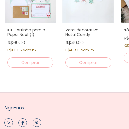
Kit Cartinha para o
Varal decorativo -
48
Papai Noel (1)
Natal Candy
R$
R$69,00
R$49,00
R$
R$65,55
com
Pix
R$46,55
com
Pix
Siga-nos