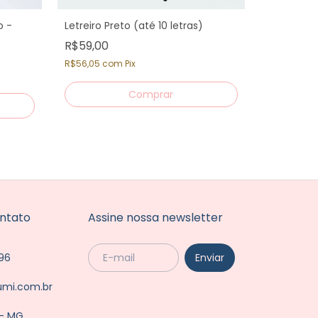
o -
Letreiro Preto (até 10 letras)
R$59,00
Bandeirola
Minimalis
R$56,05
com
Pix
R$39,00
R$37,05
co
ntato
Assine nossa newsletter
96
umi.com.br
 - MG