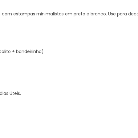
as com estampas minimalistas em preto e branco. Use para deco
palito + bandeirinha)
ias úteis.