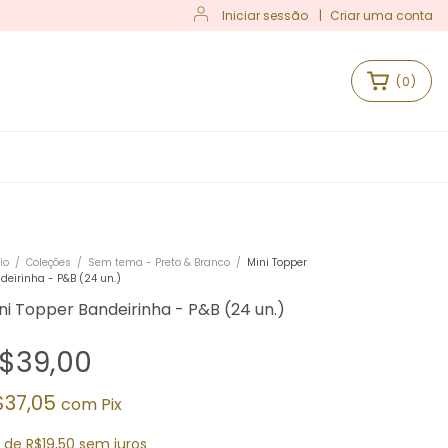
Iniciar sessão
|
Criar uma conta
(
0
)
S
io
/
Coleções
/
Sem tema - Preto & Branco
/
Mini Topper
deirinha - P&B (24 un.)
ni Topper Bandeirinha - P&B (24 un.)
$39,00
$37,05
com
Pix
x
de
R$19,50
sem juros