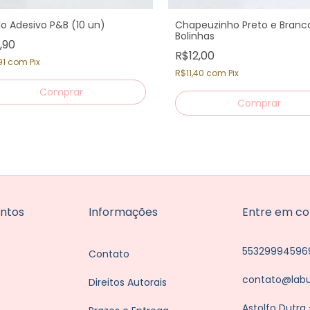
lo Adesivo P&B (10 un)
Chapeuzinho Preto e Branc
Bolinhas
,90
R$12,00
91
com
Pix
R$11,40
com
Pix
Comprar
ntos
Informações
Entre em co
55329994596
Contato
contato@lab
Direitos Autorais
Astolfo Dutra