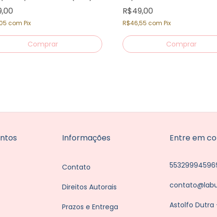
9,00
R$49,00
,05
com
Pix
R$46,55
com
Pix
Comprar
ntos
Informações
Entre em co
55329994596
Contato
contato@lab
Direitos Autorais
Astolfo Dutra
Prazos e Entrega