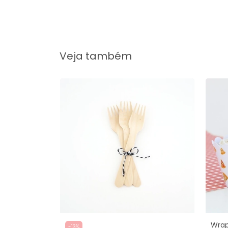
Veja também
ria (12 un.)
Wrap
-
13
%