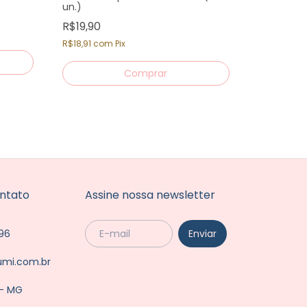
un.)
Varal Band
R$19,90
R$39,00
R$18,91
com
Pix
R$37,05
co
ntato
Assine nossa newsletter
96
umi.com.br
 - MG