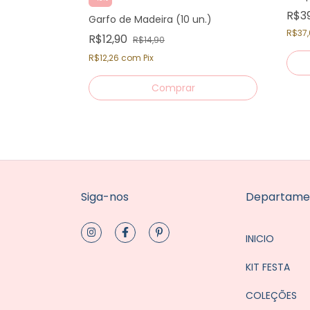
R$3
Garfo de Madeira (10 un.)
R$37
R$12,90
R$14,90
R$12,26
com
Pix
Siga-nos
Departame
INICIO
KIT FESTA
COLEÇÕES