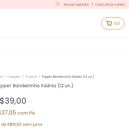
Iniciar sessão
|
Criar uma conta
(
0
)
S
io
/
Coleções
/
Pizzaria
/
Topper Bandeirinha Xadrez (12 un.)
pper Bandeirinha Xadrez (12 un.)
$39,00
$37,05
com
Pix
x
de
R$19,50
sem juros