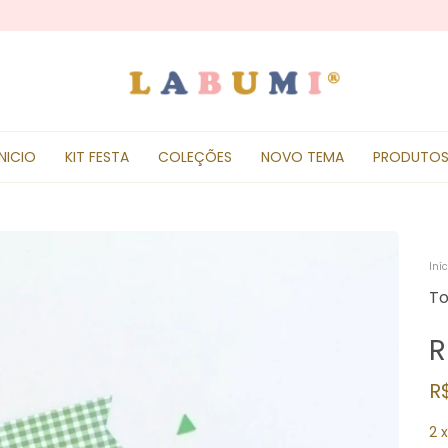
INICIO
KIT FESTA
COLEÇÕES
NOVO TEMA
PRODUTO
Iníc
To
R
R
2