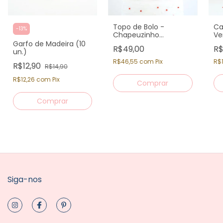
Topo de Bolo -
Ca
-
13
%
Chapeuzinho
Ve
Vermelho
Garfo de Madeira (10
R$49,00
R$
un.)
R$46,55
com
Pix
R$
R$12,90
R$14,90
R$12,26
com
Pix
Siga-nos