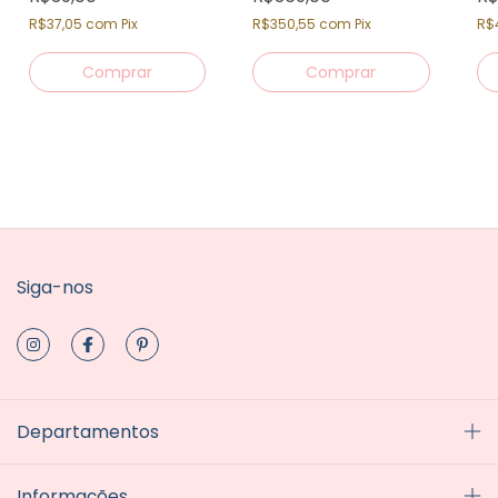
Ve
R$37,05
com
Pix
R$350,55
com
Pix
R$
Siga-nos
Departamentos
Informações