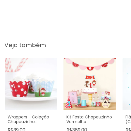
Veja também
Wrappers - Coleção
Kit Festa Chapeuzinho
Fl
Chapeuzinho
Vermelho
(C
Vermelho (12un)
Ch
R$39,00
R$369,00
R$